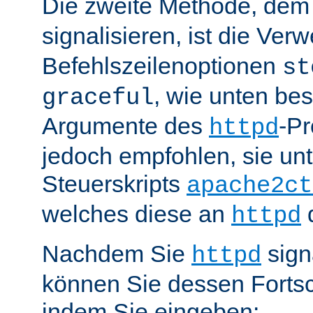
Die zweite Methode, de
signalisieren, ist die Ve
Befehlszeilenoptionen
st
, wie unten be
graceful
Argumente des
-P
httpd
jedoch empfohlen, sie u
Steuerskripts
apache2ct
welches diese an
d
httpd
Nachdem Sie
sign
httpd
können Sie dessen Fortsc
indem Sie eingeben: