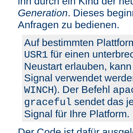
ihn durch ein Kind der ne
Generation
. Dieses begin
Anfragen zu bedienen.
Auf bestimmten Plattfor
für einen unterbre
USR1
Neustart erlauben, kann 
Signal verwendet werden
). Der Befehl
WINCH
apa
sendet das je
graceful
Signal für Ihre Platform.
Der Code ist dafür ausgel