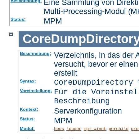
Eine Sammlung von Direktiv
Beschreibung:
Multi-Processing-Modul (MP
MPM
Status:
CoreDumpDirector
Verzeichnis, in das der
Beschreibung:
versucht, bevor er eine
erstellt
CoreDumpDirectory
Syntax:
Für die Voreinstel
Voreinstellung:
Beschreibung
Serverkonfiguration
Kontext:
MPM
Status:
Modul:
,
,
,
,
beos
leader
mpm_winnt
perchild
pre