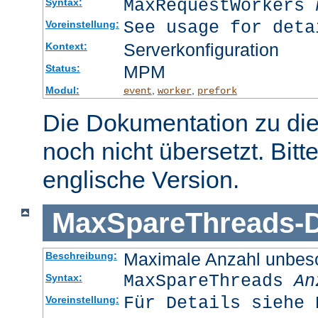
MaxRequestWorkers
Syntax:
See usage for deta
Voreinstellung:
Serverkonfiguration
Kontext:
MPM
Status:
Modul:
,
,
event
worker
prefork
Die Dokumentation zu die
noch nicht übersetzt. Bitt
englische Version.
MaxSpareThreads
-
D
Maximale Anzahl unbesc
Beschreibung:
MaxSpareThreads
An
Syntax:
Für Details siehe 
Voreinstellung: