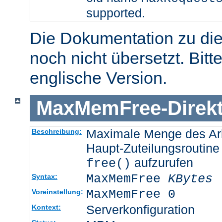
supported.
Die Dokumentation zu die
noch nicht übersetzt. Bitt
englische Version.
MaxMemFree
-
Direk
Maximale Menge des Arb
Beschreibung:
Haupt-Zuteilungsroutine
aufzurufen
free()
MaxMemFree
KBytes
Syntax:
MaxMemFree 0
Voreinstellung:
Serverkonfiguration
Kontext: