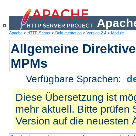
Apache
Apache
>
HTTP-Server
>
Dokumentation
>
Version 2.4
>
Module
Allgemeine Direktiv
MPMs
Verfügbare Sprachen:
d
Diese Übersetzung ist mög
mehr aktuell. Bitte prüfen 
Version auf die neuesten