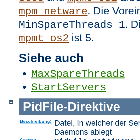
. Die Vorei
mpm_netware
. D
MinSpareThreads 1
ist
.
mpmt_os2
5
Siehe auch
MaxSpareThreads
StartServers
PidFile
-
Direktive
Datei, in welcher der Se
Beschreibung:
Daemons ablegt
Syntax: