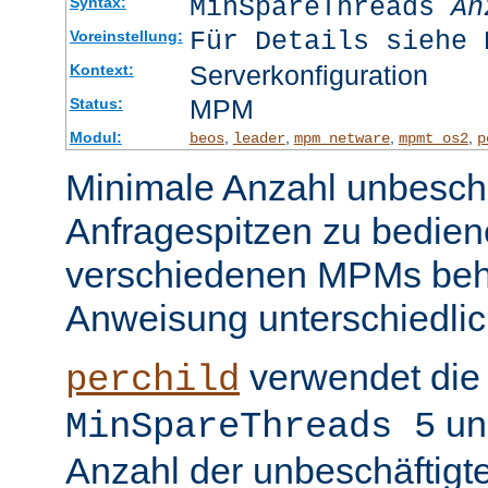
MinSpareThreads
An
Syntax:
Für Details siehe 
Voreinstellung:
Serverkonfiguration
Kontext:
MPM
Status:
Modul:
,
,
,
,
beos
leader
mpm_netware
mpmt_os2
p
Minimale Anzahl unbeschä
Anfragespitzen zu bedien
verschiedenen MPMs beh
Anweisung unterschiedlic
verwendet die 
perchild
un
MinSpareThreads 5
Anzahl der unbeschäftigt