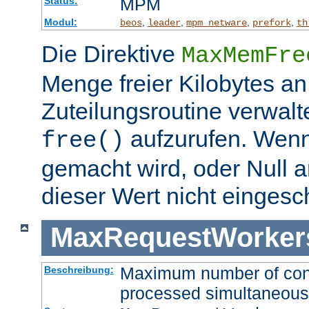
MPM
Status:
Modul:
,
,
,
,
beos
leader
mpm_netware
prefork
th
Die Direktive
MaxMemFre
Menge freier Kilobytes an
Zuteilungsroutine verwalt
aufzurufen. Wen
free()
gemacht wird, oder Null a
dieser Wert nicht eingesc
MaxRequestWorker
Maximum number of conne
Beschreibung:
processed simultaneous