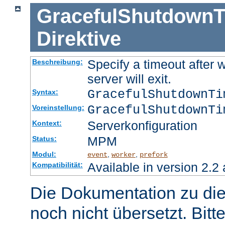
GracefulShutdownT
Direktive
Specify a timeout after 
Beschreibung:
server will exit.
GracefulShutdownT
Syntax:
GracefulShutdownTi
Voreinstellung:
Serverkonfiguration
Kontext:
MPM
Status:
Modul:
,
,
event
worker
prefork
Available in version 2.2 
Kompatibilität:
Die Dokumentation zu die
noch nicht übersetzt. Bitt