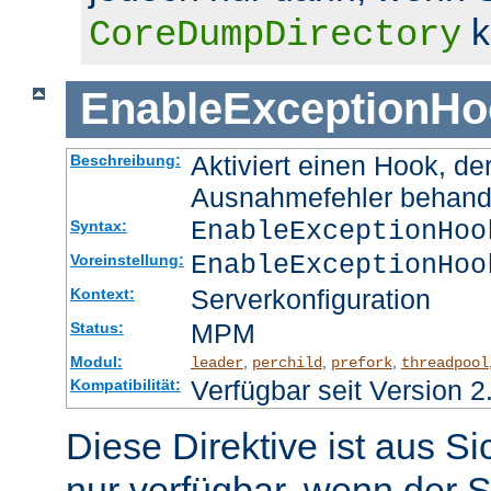
k
CoreDumpDirectory
EnableExceptionHo
Aktiviert einen Hook, d
Beschreibung:
Ausnahmefehler behand
EnableExceptionHoo
Syntax:
EnableExceptionHoo
Voreinstellung:
Serverkonfiguration
Kontext:
MPM
Status:
Modul:
,
,
,
leader
perchild
prefork
threadpool
Verfügbar seit Version 2
Kompatibilität:
Diese Direktive ist aus S
nur verfügbar, wenn der S