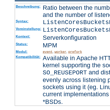
Ratio between the numbe
Beschreibung:
and the number of listen
ListenCoresBucket
Syntax:
ListenCoresBuckets
Voreinstellung:
Serverkonfiguration
Kontext:
MPM
Status:
Modul:
,
,
event
worker
prefork
Available in Apache HTT
Kompatibilität:
kernel supporting the so
and dist
SO_REUSEPORT
evenly across listening p
sockets using it (eg. Lin
current implementations
*BSDs.