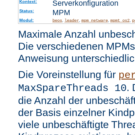
Serverkonfiguration
Kontext:
MPM
Status:
Modul:
,
,
,
,
beos
leader
mpm_netware
mpmt_os2
p
Maximale Anzahl unbeschä
Die verschiedenen MPMs
Anweisung unterschiedlic
Die Voreinstellung für
pe
.
MaxSpareThreads 10
die Anzahl der unbeschäf
der Basis einzelner Kind
viele unbeschäftigte Thre