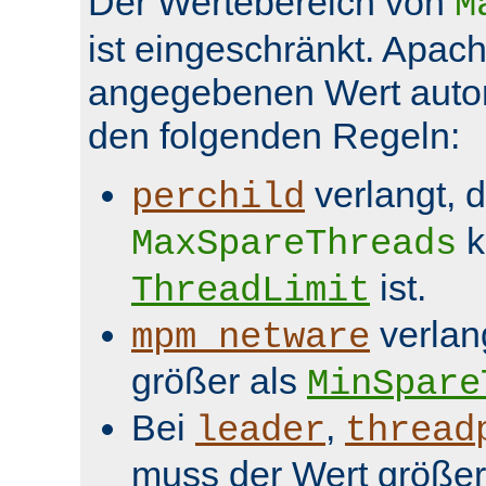
Der Wertebereich von
M
ist eingeschränkt. Apach
angegebenen Wert aut
den folgenden Regeln:
verlangt, 
perchild
k
MaxSpareThreads
ist.
ThreadLimit
verlan
mpm_netware
größer als
MinSpare
Bei
,
leader
thread
muss der Wert größer