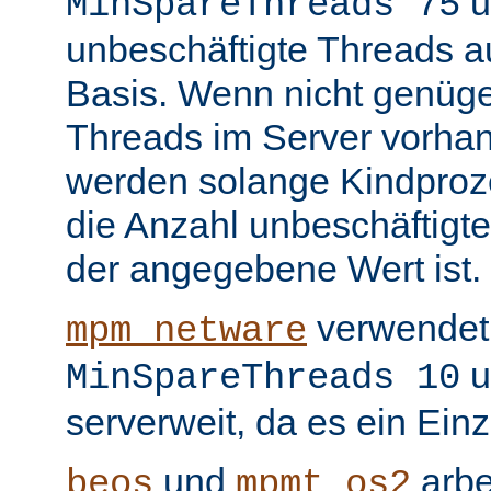
u
MinSpareThreads 75
unbeschäftigte Threads au
Basis. Wenn nicht genüge
Threads im Server vorha
werden solange Kindproze
die Anzahl unbeschäftigte
der angegebene Wert ist.
verwendet 
mpm_netware
u
MinSpareThreads 10
serverweit, da es ein Ein
und
arbe
beos
mpmt_os2