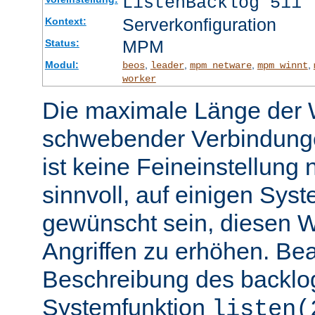
ListenBacklog 511
Serverkonfiguration
Kontext:
MPM
Status:
Modul:
,
,
,
,
beos
leader
mpm_netware
mpm_winnt
worker
Die maximale Länge der 
schwebender Verbindunge
ist keine Feineinstellung
sinnvoll, auf einigen Sys
gewünscht sein, diesen 
Angriffen zu erhöhen. Be
Beschreibung des backlo
Systemfunktion
listen(