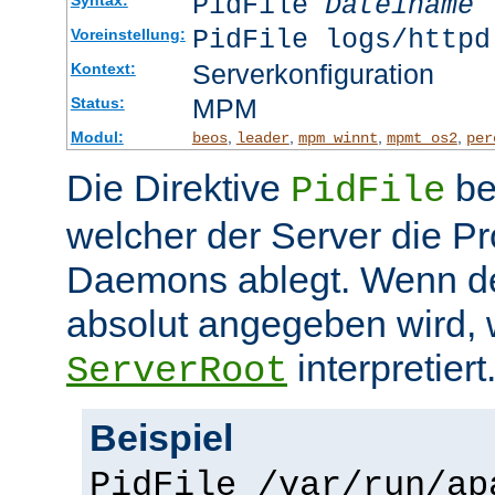
PidFile
Dateiname
PidFile logs/httpd
Voreinstellung:
Serverkonfiguration
Kontext:
MPM
Status:
Modul:
,
,
,
,
beos
leader
mpm_winnt
mpmt_os2
per
Die Direktive
be
PidFile
welcher der Server die P
Daemons ablegt. Wenn de
absolut angegeben wird, w
interpretiert
ServerRoot
Beispiel
PidFile /var/run/ap