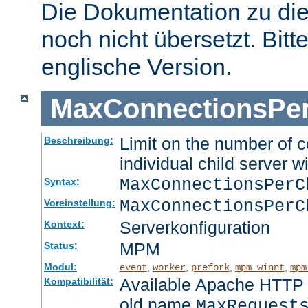
Die Dokumentation zu die
noch nicht übersetzt. Bitt
englische Version.
MaxConnectionsPer
Limit on the number of c
Beschreibung:
individual child server wi
MaxConnectionsPer
Syntax:
MaxConnectionsPerC
Voreinstellung:
Serverkonfiguration
Kontext:
MPM
Status:
Modul:
,
,
,
,
event
worker
prefork
mpm_winnt
mpm
Available Apache HTTP S
Kompatibilität:
old name
MaxRequest