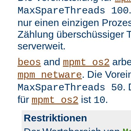
MaxSpareThreads 100
nur einen einzigen Prozess
Zählung überschüssiger T
serverweit.
and
arbe
beos
mpmt_os2
. Die Vorei
mpm_netware
.
MaxSpareThreads 50
für
ist
.
mpmt_os2
10
Restriktionen